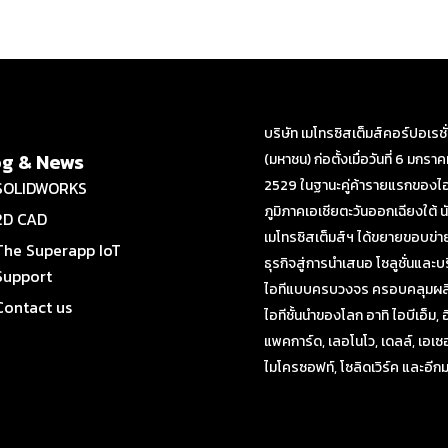
บริษัท เมโทรซิสเต็มส์คอร์ปอเรชั
og & News
(มหาชน) ก่อตั้งเมื่อวันที่ 6 มกรา
2529 ในฐานะคู่ค้ารายแรกของไอ
SOLIDWORKS
ภูมิภาคเอเชียตะวันออกเฉียงใต้ นั
2D CAD
เมโทรซิสเต็มส์ฯ ได้ขยายขอบข่า
The Superapp IoT
ธุรกิจสู่การนำเสนอ โซลูชั่นและบ
Support
ไอทีแบบครบวงจร ครอบคลุมผลิ
Contact us
ไอทีชั้นนำของโลก อาทิ ไอบีเอ็ม, 
แพคการ์ด, เลอโนโว, เดลล์, เอเซอ
ไมโครซอฟท์, โซลิดเวิร์ค และอี