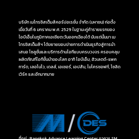
บริษัท เมโทรซิสเต็มส์คอร์ปอเรชั่น จำกัด (มหาชน) ก่อตั้ง
เมื่อวันที่ 6 มกราคม พ.ศ. 2529 ในฐานะคู่ค้ารายแรกของ
ไอบีเอ็มในภูมิภาคเอเชียตะวันออกเฉียงใต้ นับแต่นั้นมา เม
โทรซิสเต็มส์ฯ ได้ขยายขอบข่ายการดำเนินธุรกิจสู่การนำ
เสนอ โซลูชั่นและบริการด้านไอทีแบบครบวงจร ครอบคลุม
ผลิตภัณฑ์ไอทีชั้นนำของโลก อาทิ ไอบีเอ็ม, ฮิวเลตต์-แพค
การ์ด, เลอโนโว, เดลล์, เอเซอร์, เอปสัน, ไมโครซอฟท์, โซลิด
เวิร์ค และอีกมากมาย
ที่อยู่ : Bangkok Advance Learning Center อาคาร SM