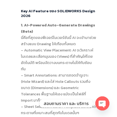
Key AI Feature ของ SOLIDWORKS Design
2026
1. AI-Powered Auto-Generate Drawings
(Beta)
นี่คือที่สุดของฟีเจอร์ในเวอร์ชันนี้ AI จะเข้ามาช่วย
สร้างแบบ Drawing ให้เกือบทั้งหมด
– Automatic View Placement: AI จะวิเคราะห์
โมเดลและเลือกมุมมอง (Views) ที่สำคัญให้โดย
อัตโนมัติ พร้อมจัดวางบนกระดาษไม่ให้ทับซ้อน
กัน
– Smart Annotations: สามารถจดจำรูเจาะ
(Hole Wizard) และใส่ Hole Callouts รวมถึง
ขนาด (Dimensions) และ Geometric
Tolerances พื้นฐานให้เอง แม้จะเป็นไฟล์ที่
Import มาก็ตาม
สอบถามราคา และ บริการ
– Sheet Selection: แนะนำ Template และขนาด
Open
กระดาษที่เหมาะสมที่สุดกับโมเดลนั้นๆ
chaty