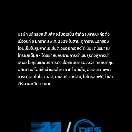
บริษัท เมโทรซิสเต็มส์คอร์ปอเรชั่น จำกัด (มหาชน) ก่อตั้ง
เมื่อวันที่ 6 มกราคม พ.ศ. 2529 ในฐานะคู่ค้ารายแรกของ
ไอบีเอ็มในภูมิภาคเอเชียตะวันออกเฉียงใต้ นับแต่นั้นมา เม
โทรซิสเต็มส์ฯ ได้ขยายขอบข่ายการดำเนินธุรกิจสู่การนำ
เสนอ โซลูชั่นและบริการด้านไอทีแบบครบวงจร ครอบคลุม
ผลิตภัณฑ์ไอทีชั้นนำของโลก อาทิ ไอบีเอ็ม, ฮิวเลตต์-แพค
การ์ด, เลอโนโว, เดลล์, เอเซอร์, เอปสัน, ไมโครซอฟท์, โซลิด
เวิร์ค และอีกมากมาย