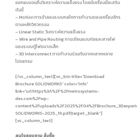
ออกแบบจนถึงวิเคราะห์ความแข็งแรง โดยมีเครื่องมือเสริม
ดังนี้
– Motion การจำลองระบบกลไกการทำงานของเครื่องจักร
ตามหลักวิศวกรรม
– Linear Static วิเคราะห์ความแข็งแรง
– Wire and Pipe Routing การเขียนแบบท่อและสายไฟ
ของระบบตู้ไฟขนาดเล็ก
– 3D Interconnect การทำงานร่วมกันจากหลากหลาย
โปรแกรม
[/vc_column_text][vc_btn title=”Download
Brochure SOLIDWORKS” color=”info”
link=”url:https%3A%2F%2Fmetrosystems-
des.com%2Fwp-
content%2Fuploads%2F2025%2F04%2FBrochure_3Dexperi
SOLIDWORKS-2025_th.pdf|target:_blank”]
[vc_column_text]
สนใจสอบถาม สั่งซื้อ