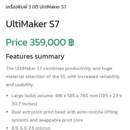
เครื่องพิมพ์ 3 มิติ UltiMaker S7
UltiMaker S7
Price 359,000 ฿
Features summary
The UltiMaker S7 combines productivity and huge
material selection of the S5, with increased reliability
and usability.
Large build volume: 495 x 585 x 780 mm (19.5 x 23 x
30.7 inches)
Dual extrusion print head with auto-nozzle lifting
systems and swappable print core
6.9, 6.9, 2.5 micron