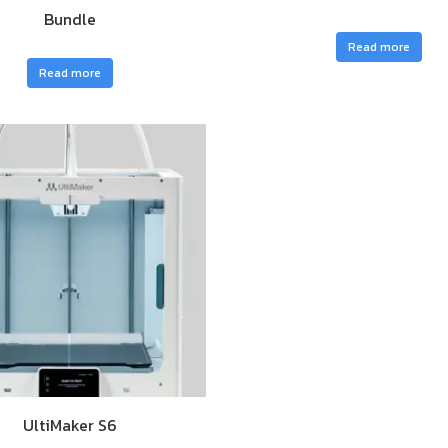
Bundle
Read more
Read more
UltiMaker S6