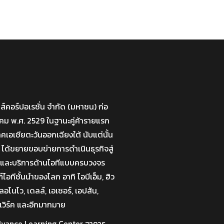
มส์คอร์ปอเรชั่น จำกัด (มหาชน) ก่อ
กราคม พ.ศ. 2529 ในฐานะคู่ค้ารายแรก
าคเอเชียตะวันออกเฉียงใต้ นับแต่นั้น
 ได้ขยายขอบข่ายการดำเนินธุรกิจสู่
่นและบริการด้านไอทีแบบครบวงจร
อทีชั้นนำของโลก อาทิ ไอบีเอ็ม, ฮิว
อโนโว, เดลล์, เอเซอร์, เอปสัน,
เวิร์ค และอีกมากมาย
 Advance Learning Center อาคาร