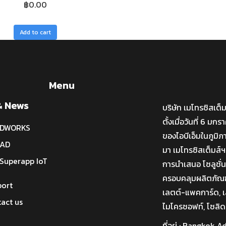
฿
0.00
Add to cart
Menu
& News
บริษัท เมโทรซิสเต็
ตั้งเมื่อวันที่ 6 ม
IDWORKS
ของไอบีเอ็มในภูมิภ
CAD
มา เมโทรซิสเต็มส์ฯ
Superapp IoT
การนำเสนอ โซลูชั
ครอบคลุมผลิตภัณฑ์ไ
port
เลตต์-แพคการ์ด, เล
act us
ไมโครซอฟท์, โซลิด
ที่อยู่ : Bangkok