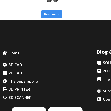
Bundle
Read more
Blog 
Home
SOL
3D CAD
2D 
2D CAD
The 
The Superapp IoT
3D PRINTER
Sup
3D SCANNER
Cont