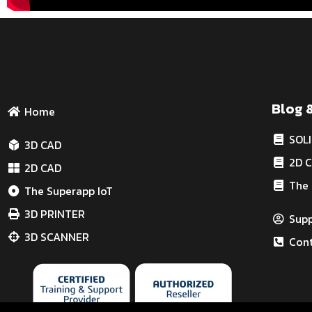
Blog 
Home
SOL
3D CAD
2D 
2D CAD
The 
The Superapp IoT
3D PRINTER
Sup
3D SCANNER
Cont