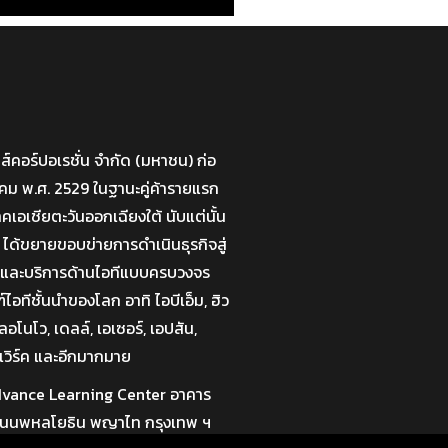
มส์คอร์ปอเรชั่น จำกัด (มหาชน) ก่อ
กราคม พ.ศ. 2529 ในฐานะคู่ค้ารายแรก
าคเอเชียตะวันออกเฉียงใต้ นับแต่นั้น
 ได้ขยายขอบข่ายการดำเนินธุรกิจสู่
่นและบริการด้านไอทีแบบครบวงจร
อทีชั้นนำของโลก อาทิ ไอบีเอ็ม, ฮิว
อโนโว, เดลล์, เอเซอร์, เอปสัน,
เวิร์ค และอีกมากมาย
 Advance Learning Center อาคาร
 ถนนพหลโยธิน พญาไท กรุงเทพ ฯ