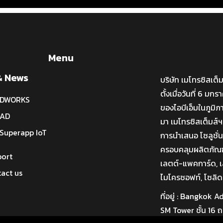
Menu
& News
บริษัท เมโทรซิสเต็
ตั้งเมื่อวันที่ 6 ม
IDWORKS
ของไอบีเอ็มในภูมิภ
CAD
มา เมโทรซิสเต็มส์ฯ
Superapp IoT
การนำเสนอ โซลูชั
ครอบคลุมผลิตภัณฑ์ไ
port
เลตต์-แพคการ์ด, เล
act us
ไมโครซอฟท์, โซลิด
ที่อยู่ : Bangkok
SM Tower ชั้น 16