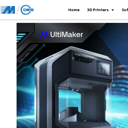
Home
3D Printers
So