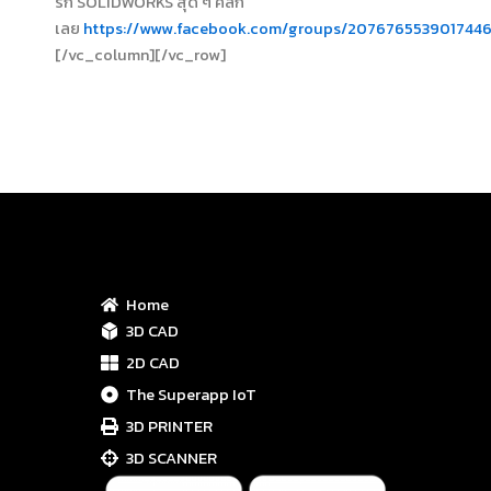
รัก SOLIDWORKS สุด ๆ คลิก
เลย
https://www.facebook.com/groups/2076765539017446
[/vc_column][/vc_row]
Home
3D CAD
2D CAD
The Superapp IoT
3D PRINTER
3D SCANNER