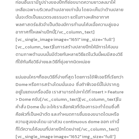
ก่อนอื่นเรามีรูปร่างของปีกที่ย่อขนาดความยาวลงมาให้
เหลือเฉพาะบริเวณด้านปลายเท่านั้น โดยจะเห็นว่าด้านปลาย
นั้นจะตัดเป็นแนวตรงธรรมดา แต่ในทางหลักอากาศ
พลศาสตร์แล้วจำเป็นต้องมีการทำมนโค้งเมื่อความลู่ของ
อากาศที่ไหลผ่านปีกนี้[/vc_column_text]
[vc_single_image image=”1651″ img_size=”full”]
[vc_column_text]ในการสร้างปลายปีกให้มีการโค้งมน
ตามภาพด้านบนนั้นมีด้วยกันหลายวิธีแต่ในวันนี้ผมมีสองวิธี
ที่ใช้กันคือวิธีง่ายและวิธีที่ยุ่งยากนิดหน่อย
แน่นอนใครๆก็ชอบวิธีที่ง่ายที่สุด โดยการใช้ฟีเจอรืที่เรียกว่า
Dome หรือการสร้างโดมนั่นเอง ซึ่งถ้าฟีเจอร์นี้ไม่ปรากฏ
อยู่ในแถบเครื่องมือ เราสามารถไปหาได้ที่ Insert > Feature
> Dome ครับ[/vc_column_text][vc_column_text]ใน
คำสั่ง Dome นั้น จะให้เราเลือกผิวที่ต้องการจะทำโดมซึ่งก็
คือผิวที่เป็นหน้าตัด และกำหนดการยื่นของขนาดโดมหรือ
ความสูงของโดม เอาส่วน continuous dome ออก เท่านี้
ก็ได้ความโค้งมนที่ปลายปีกโดยง่าย[/vc_column_text]
[vc_single_image image=”1652″ img_size=”full”]