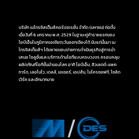
บริษัท เมโทรซิสเต็มส์คอร์ปอเรชั่น จำกัด (มหาชน) ก่อตั้ง
เมื่อวันที่ 6 มกราคม พ.ศ. 2529 ในฐานะคู่ค้ารายแรกของ
ไอบีเอ็มในภูมิภาคเอเชียตะวันออกเฉียงใต้ นับแต่นั้นมา เม
โทรซิสเต็มส์ฯ ได้ขยายขอบข่ายการดำเนินธุรกิจสู่การนำ
เสนอ โซลูชั่นและบริการด้านไอทีแบบครบวงจร ครอบคลุม
ผลิตภัณฑ์ไอทีชั้นนำของโลก อาทิ ไอบีเอ็ม, ฮิวเลตต์-แพค
การ์ด, เลอโนโว, เดลล์, เอเซอร์, เอปสัน, ไมโครซอฟท์, โซลิด
เวิร์ค และอีกมากมาย