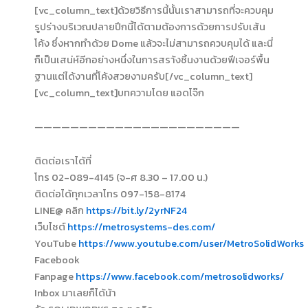
[vc_column_text]ด้วยวิธีการนี้นั้นเราสามารถที่จะควบคุม
รูปร่างบริเวณปลายปีกนี้ได้ตามต้องการด้วยการปรับเส้น
โค้ง ซึ่งหากทำด้วย Dome แล้วจะไม่สามารถควบคุมได้ และนี่
ก็เป็นเสน่ห์อีกอย่างหนึ่งในการสรา้งชิ้นงานด้วยฟีเจอร์พื้น
ฐานแต่ได้งานที่โค้งสวยงามครับ[/vc_column_text]
[vc_column_text]บทความโดย แอดโจ๊ก
———————————————————————
ติดต่อเราได้ที่
โทร 02-089-4145 (จ-ศ 8.30 – 17.00 น.)
ติดต่อได้ทุกเวลาโทร 097-158-8174
LINE@ คลิก
https://bit.ly/2yrNF24
เว็บไซต์
https://metrosystems-des.com/
YouTube
https://www.youtube.com/user/MetroSolidWorks
Facebook
Fanpage
https://www.facebook.com/metrosolidworks/
Inbox มาเลยก็ได้น้า