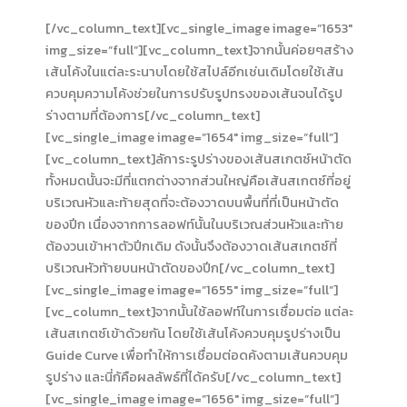
[/vc_column_text][vc_single_image image=”1653″
img_size=”full”][vc_column_text]จากนั้นค่อยๆสร้าง
เส้นโค้งในแต่ละระนาบโดยใช้สไปล์อีกเช่นเดิมโดยใช้เส้น
ควบคุมความโค้งช่วยในการปรับรูปทรงของเส้นจนได้รูป
ร่างตามที่ต้องการ[/vc_column_text]
[vc_single_image image=”1654″ img_size=”full”]
[vc_column_text]ลัการะรูปร่างของเส้นสเกตซ์หน้าตัด
ทั้งหมดนั้นจะมีที่แตกต่างจากส่วนใหญ่คือเส้นสเกตซ์ที่อยู่
บริเวณหัวและท้ายสุดที่จะต้องวาดบนพื้นที่ที่เป็นหน้าตัด
ของปีก เนื่องจากการลอฟท์นั้นในบริเวณส่วนหัวและท้าย
ต้องวนเข้าหาตัวปีกเดิม ดังนั้นจึงต้องวาดเส้นสเกตซ์ที่
บริเวณหัวท้ายบนหน้าตัดของปีก[/vc_column_text]
[vc_single_image image=”1655″ img_size=”full”]
[vc_column_text]จากนั้นใช้ลอฟท์ในการเชื่อมต่อ แต่ละ
เส้นสเกตซ์เข้าด้วยกัน โดยใช้เส้นโค้งควบคุมรูปร่างเป็น
Guide Curve เพื่อทำให้การเชื่อมต่อดค้งตามเส้นควบคุม
รูปร่าง และนี่ก้คือผลลัพธ์ที่ได้ครับ[/vc_column_text]
[vc_single_image image=”1656″ img_size=”full”]