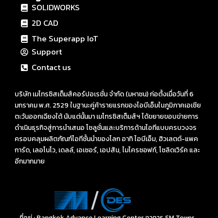
SOLIDWORKS
2D CAD
The Superapp IoT
Support
Contact us
บริษัท เมโทรซิสเต็มส์คอร์ปอเรชั่น จำกัด (มหาชน) ก่อตั้งเมื่อวันที่ 6
มกราคม พ.ศ. 2529 ในฐานะคู่ค้ารายแรกของไอบีเอ็มในภูมิภาคเอเชีย
ตะวันออกเฉียงใต้ นับแต่นั้นมา เมโทรซิสเต็มส์ฯ ได้ขยายขอบข่ายการ
ดำเนินธุรกิจสู่การนำเสนอ โซลูชั่นและบริการด้านไอทีแบบครบวงจร
ครอบคลุมผลิตภัณฑ์ไอทีชั้นนำของโลก อาทิ ไอบีเอ็ม, ฮิวเลตต์-แพค
การ์ด, เลอโนโว, เดลล์, เอเซอร์, เอปสัน, ไมโครซอฟท์, โซลิดเวิร์ค และ
อีกมากมาย
ที่อยู่ : Bangkok Advance Learning Center อาคาร SM Tower