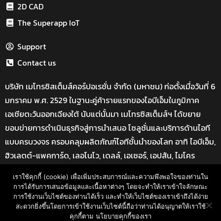
2D CAD
The Superapp IoT
Support
Contact us
บริษัท เมโทรซิสเต็มส์คอร์ปอเรชั่น จำกัด (มหาชน) ก่อตั้งเมื่อวันที่ 6
มกราคม พ.ศ. 2529 ในฐานะคู่ค้ารายแรกของไอบีเอ็มในภูมิภาค
เอเชียตะวันออกเฉียงใต้ นับแต่นั้นมา เมโทรซิสเต็มส์ฯ ได้ขยาย
ขอบข่ายการดำเนินธุรกิจสู่การนำเสนอ โซลูชั่นและบริการด้านไอที
แบบครบวงจร ครอบคลุมผลิตภัณฑ์ไอทีชั้นนำของโลก อาทิ ไอบีเอ็ม,
ฮิวเลตต์-แพคการ์ด, เลอโนโว, เดลล์, เอเซอร์, เอปสัน, ไมโคร
ซอฟท์, โซลิดเวิร์ค และอีกมากมาย
เราใช้คุกกี้ (cookie) เพื่อเพิ่มประสบการณ์และความพึงพอใจของท่านใน
ที่อยู่ : Bangkok Advance Learning Center อาคาร SM Tower
การได้รับการเสนอข้อมูลและเนื้อหาต่างๆ โดยจะทำให้เราเข้าใจลักษณะ
การใช้งานเว็บไซต์ของท่านได้เร็ว และทำให้เว็บไซต์ของเราเข้าถึงได้ง่าย
ชั้น 16 ถนนพหลโยธิน พญาไท กรุงเทพ ฯ 10400
สะดวกยิ่งขึ้นโดยการเข้าใช้งานเว็บไซต์นี้ถือว่าท่านได้อนุญาตให้เราใช้
Call: 02-089-4145
คุกกี้ตาม นโยบายคุกกี้ของเรา