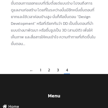
ขั้นตอนการออกแบบที่เริ่มตั้งแต่แบบร่าง ไปจนถึงการ
ดูแลงานก่อสร้าง โดยที่ในระหว่างนั้นมีอีกหนึ่งขั้นตอนที่
ยากและใช้เวลาค่อนข้างสูง นั่นก็คือขั้นตอน “Design
Development” หรือที่เรียกกันว่า DD เป็นขั้นตอนที่นำ
แบบร่างมาพัฒนา หรือขึ้นรูปเป็น 3D (สามมิติ) เพื่อให้
เห็นภาพ และสื่อสารให้คนเข้าใจ ความท้าทายที่เกิดขึ้นใน
ขั้นตอน…
←
1
2
3
4
Menu
Home