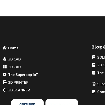
Blog 
Home
SOL
3D CAD
2D 
2D CAD
The 
The Superapp IoT
3D PRINTER
Sup
3D SCANNER
Cont