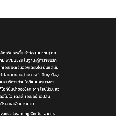
มส์คอร์ปอเรชั่น จำกัด (มหาชน) ก่อ
กราคม พ.ศ. 2529 ในฐานะคู่ค้ารายแรก
าคเอเชียตะวันออกเฉียงใต้ นับแต่นั้น
 ได้ขยายขอบข่ายการดำเนินธุรกิจสู่
่นและบริการด้านไอทีแบบครบวงจร
อทีชั้นนำของโลก อาทิ ไอบีเอ็ม, ฮิว
อโนโว, เดลล์, เอเซอร์, เอปสัน,
เวิร์ค และอีกมากมาย
 Advance Learning Center อาคาร