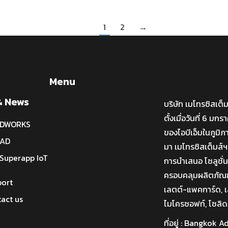
1
2
→
Menu
& News
บริษัท เมโทรซิสเต็
ตั้งเมื่อวันที่ 6 ม
IDWORKS
ของไอบีเอ็มในภูมิภ
CAD
มา เมโทรซิสเต็มส์ฯ
Superapp IoT
การนำเสนอ โซลูชั
ครอบคลุมผลิตภัณฑ์ไ
port
เลตต์-แพคการ์ด, เล
act us
ไมโครซอฟท์, โซลิด
ที่อยู่ : Bangkok