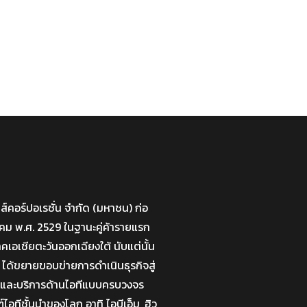
มส์คอร์ปอเรชั่น จำกัด (มหาชน) ก่อ
กราคม พ.ศ. 2529 ในฐานะคู่ค้ารายแรก
าคเอเชียตะวันออกเฉียงใต้ นับแต่นั้น
 ได้ขยายขอบข่ายการดำเนินธุรกิจสู่
่นและบริการด้านไอทีแบบครบวงจร
อทีชั้นนำของโลก อาทิ ไอบีเอ็ม, ฮิว