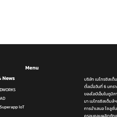
Menu
& News
บริษัท เมโทรซิสเต็
ตั้งเมื่อวันที่ 6 ม
IDWORKS
ของไอบีเอ็มในภูมิภ
CAD
มา เมโทรซิสเต็มส์ฯ
Superapp IoT
การนำเสนอ โซลูชั
ครอบคลุมผลิตภัณฑ์ไ