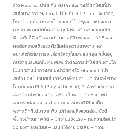
รีวิว Material น่าใช้ กับ 3D Printer จะมีวัสดุไหนที่น่า
สนใจบ้าง รีวิว Material น่าใช้ กับ 3D Printer จะมีวัสดุ
ไหนที่น่าสนใจบ้าง องค์ประกอบที่สำคัญอย่างหนึ่งของ
การพิมพ์สามมิติก็คือ “วัสดุที่ใช้พิมพ์” เพราะวัสดุที่ใช้
พิมพ์นั้นก็คือเนื้อของตัวโมเดลที่พิมพ์ออกมาได้ ซึ่งส่ง
ผลต่อความแข็งแรง ผิวสัมผัส ความสายงาม ฯลฯ
อย่างไรก็ตาม การจะเลือกวัสดุที่เหมาะสมที่สุด ก็ขึ้นอยู่
กับวัตถุประสงค์ในงานพิมพ์ ว่าต้องการนำไปใช้กับงานใด
ในบทความนี้เราจะมาแนะนำวัสดุหรือ Filament ที่น่า
สนใจ และเป็นที่นิยมในการพิมพ์งานสามมิติ ว่ามีอะไรบ้าง
ไปดูกันเลย PLA (Polylactic Acid) PLA หรือเรียกอีก
ชื่อหนึ่งว่าโพลิแอคติคแอซิด เป็นพลาสติกชีวภาพที่
สามารถย่อยสลายได้เองตามธรรมชาติ PLA เป็น
พลาสติกที่ได้มาจากพืช ไม่ทำลายสิ่งแวดล้อม ข้อดี –
พื้นผิวมีคุณภาพที่ดี – มีความแข็งแรง – ทนความร้อนได้
50 องศาเซลเซียส – ปรินท์ได้ง่าย ข้อเสีย – ความ