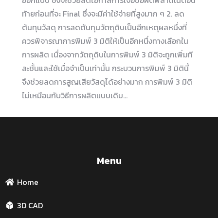
ออกแบบ ซึ่งจะช่วยลดโอกาสการเจอข้อผิดพลาดในตอน
ท้ายก่อนที่จะ Final ซึ่งจะมีค่าใช้จ่ายที่สูงมาก ๆ 2. ลด
ต้นทุนวัสดุ การลดต้นทุนวัตถุดิบเป็นอีกเหตุผลหนึ่งที่
ควรพิจารณาการพิมพ์ 3 มิติให้เป็นอีกหนึ่งทางเลือกใน
การผลิต เนื่องจากวัตถุดิบในการพิมพ์ 3 มิติจะถูกเพิ่มที
ละชั้นและใช้เมื่อจำเป็นเท่านั้น กระบวนการพิมพ์ 3 มิตินี้
จึงช่วยลดการสูญเสียวัสดุได้อย่างมาก การพิมพ์ 3 มิติ
ไม่เหมือนกับวิธีการผลิตแบบเดิม…
Menu
Home
3D CAD