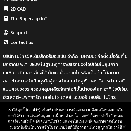
2D CAD
The Superapp IoT
Support
Contact us
บริษัท เมโทรซิสเต็มส์คอร์ปอเรชั่น จำกัด (มหาชน) ก่อตั้งเมื่อวันที่ 6
มกราคม พ.ศ. 2529 ในฐานะคู่ค้ารายแรกของไอบีเอ็มในภูมิภาค
เอเชียตะวันออกเฉียงใต้ นับแต่นั้นมา เมโทรซิสเต็มส์ฯ ได้ขยาย
ขอบข่ายการดำเนินธุรกิจสู่การนำเสนอ โซลูชั่นและบริการด้านไอที
แบบครบวงจร ครอบคลุมผลิตภัณฑ์ไอทีชั้นนำของโลก อาทิ ไอบีเอ็ม,
ฮิวเลตต์-แพคการ์ด, เลอโนโว, เดลล์, เอเซอร์, เอปสัน, ไมโคร
ซอฟท์, โซลิดเวิร์ค และอีกมากมาย
เราใช้คุกกี้ (cookie) เพื่อเพิ่มประสบการณ์และความพึงพอใจของท่านใน
ที่อยู่ : Bangkok Advance Learning Center อาคาร SM Tower
การได้รับการเสนอข้อมูลและเนื้อหาต่างๆ โดยจะทำให้เราเข้าใจลักษณะ
การใช้งานเว็บไซต์ของท่านได้เร็ว และทำให้เว็บไซต์ของเราเข้าถึงได้ง่าย
ชั้น 16 ถนนพหลโยธิน พญาไท กรุงเทพ ฯ 10400
สะดวกยิ่งขึ้นโดยการเข้าใช้งานเว็บไซต์นี้ถือว่าท่านได้อนุญาตให้เราใช้