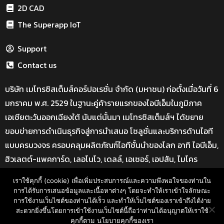
2D CAD
The Superapp IoT
Support
Contact us
บริษัท เมโทรซิสเต็มส์คอร์ปอเรชั่น จำกัด (มหาชน) ก่อตั้งเมื่อวันที่ 6
มกราคม พ.ศ. 2529 ในฐานะคู่ค้ารายแรกของไอบีเอ็มในภูมิภาค
เอเชียตะวันออกเฉียงใต้ นับแต่นั้นมา เมโทรซิสเต็มส์ฯ ได้ขยาย
ขอบข่ายการดำเนินธุรกิจสู่การนำเสนอ โซลูชั่นและบริการด้านไอที
แบบครบวงจร ครอบคลุมผลิตภัณฑ์ไอทีชั้นนำของโลก อาทิ ไอบีเอ็ม,
ฮิวเลตต์-แพคการ์ด, เลอโนโว, เดลล์, เอเซอร์, เอปสัน, ไมโคร
ซอฟท์, โซลิดเวิร์ค และอีกมากมาย
เราใช้คุกกี้ (cookie) เพื่อเพิ่มประสบการณ์และความพึงพอใจของท่านใน
ที่อยู่ : Bangkok Advance Learning Center อาคาร SM Tower
การได้รับการเสนอข้อมูลและเนื้อหาต่างๆ โดยจะทำให้เราเข้าใจลักษณะ
การใช้งานเว็บไซต์ของท่านได้เร็ว และทำให้เว็บไซต์ของเราเข้าถึงได้ง่าย
ชั้น 16 ถนนพหลโยธิน พญาไท กรุงเทพ ฯ 10400
สะดวกยิ่งขึ้นโดยการเข้าใช้งานเว็บไซต์นี้ถือว่าท่านได้อนุญาตให้เราใช้
Call: 02-089-4145
คุกกี้ตาม นโยบายคุกกี้ของเรา