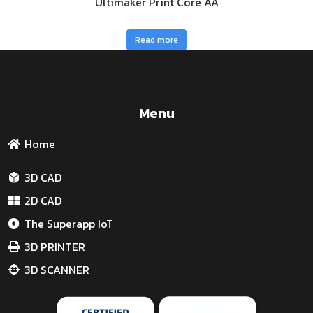
Ultimaker Print Core AA
Read more
Menu
Home
3D CAD
2D CAD
The Superapp IoT
3D PRINTER
3D SCANNER