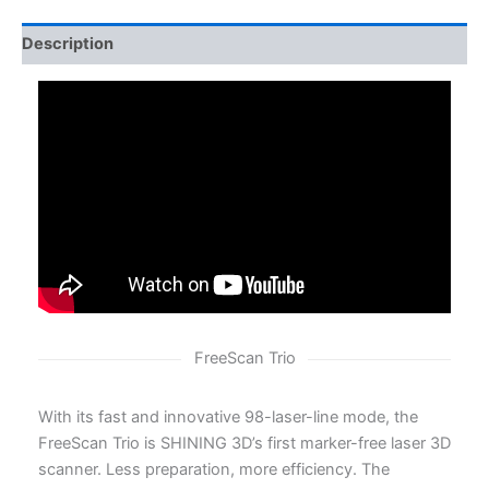
Description
FreeScan Trio
With its fast and innovative 98-laser-line mode, the
FreeScan Trio is SHINING 3D’s first marker-free laser 3D
scanner. Less preparation, more efficiency. The