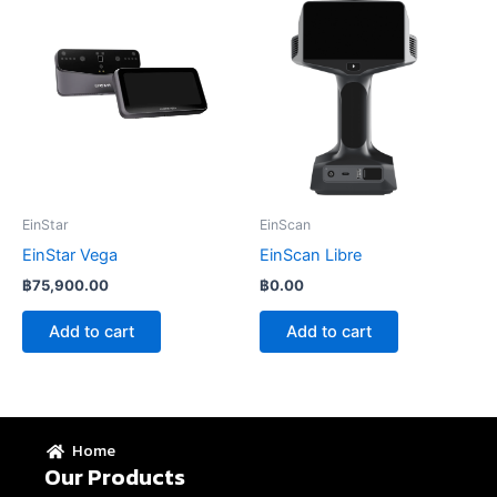
EinStar
EinScan
EinStar Vega
EinScan Libre
฿
75,900.00
฿
0.00
Add to cart
Add to cart
Home
Our Products