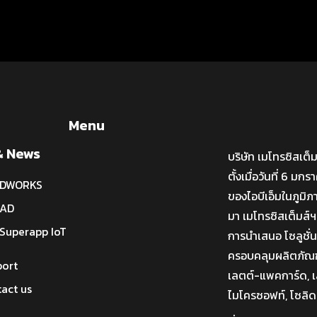
Menu
& News
บริษัท เมโทรซิสเต็
ตั้งเมื่อวันที่ 6 ม
IDWORKS
ของไอบีเอ็มในภูมิภ
CAD
มา เมโทรซิสเต็มส์ฯ
Superapp IoT
การนำเสนอ โซลูชั
ครอบคลุมผลิตภัณฑ์ไ
port
เลตต์-แพคการ์ด, เล
act us
ไมโครซอฟท์, โซลิด