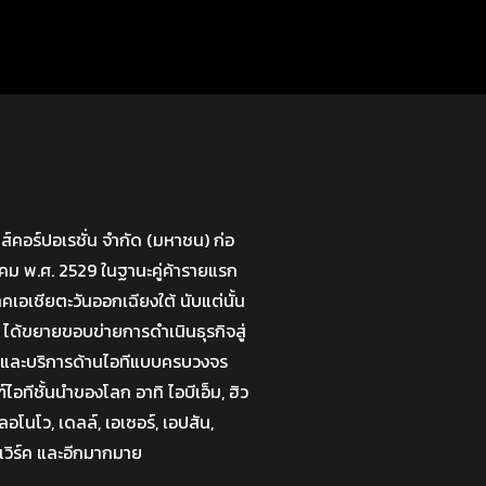
มส์คอร์ปอเรชั่น จำกัด (มหาชน) ก่อ
กราคม พ.ศ. 2529 ในฐานะคู่ค้ารายแรก
าคเอเชียตะวันออกเฉียงใต้ นับแต่นั้น
 ได้ขยายขอบข่ายการดำเนินธุรกิจสู่
่นและบริการด้านไอทีแบบครบวงจร
อทีชั้นนำของโลก อาทิ ไอบีเอ็ม, ฮิว
อโนโว, เดลล์, เอเซอร์, เอปสัน,
เวิร์ค และอีกมากมาย