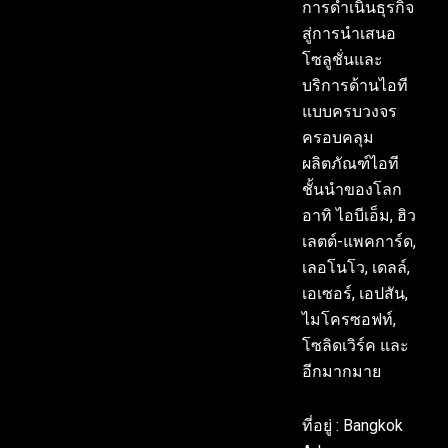
การดำเนินธุรกิจ
สู่การนำเสนอ
โซลูชั่นและ
บริการด้านไอที
แบบครบวงจร
ครอบคลุม
ผลิตภัณฑ์ไอที
ชั้นนำของโลก
อาทิ ไอบีเอ็ม, ฮิว
เลตต์-แพคการ์ด,
เลอโนโว, เดลล์,
เอเซอร์, เอปสัน,
ไมโครซอฟท์,
โซลิดเวิร์ค และ
อีกมากมาย
ที่อยู่ : Bangkok