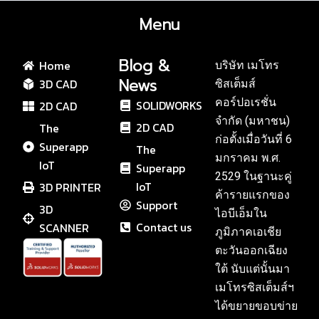
Menu
Blog &
Home
บริษัท เมโทร
News
3D CAD
ซิสเต็มส์
คอร์ปอเรชั่น
SOLIDWORKS
2D CAD
จำกัด (มหาชน)
2D CAD
The
ก่อตั้งเมื่อวันที่ 6
Superapp
The
มกราคม พ.ศ.
IoT
Superapp
2529 ในฐานะคู่
IoT
3D PRINTER
ค้ารายแรกของ
Support
3D
ไอบีเอ็มใน
Contact us
SCANNER
ภูมิภาคเอเชีย
ตะวันออกเฉียง
ใต้ นับแต่นั้นมา
เมโทรซิสเต็มส์ฯ
ได้ขยายขอบข่าย