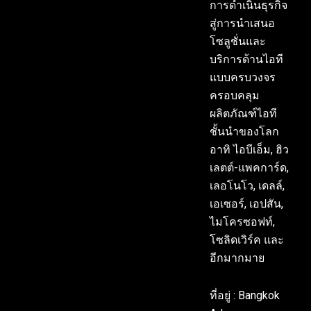
การดำเนินธุรกิจ
สู่การนำเสนอ
โซลูชั่นและ
บริการด้านไอที
แบบครบวงจร
ครอบคลุม
ผลิตภัณฑ์ไอที
ชั้นนำของโลก
อาทิ ไอบีเอ็ม, ฮิว
เลตต์-แพคการ์ด,
เลอโนโว, เดลล์,
เอเซอร์, เอปสัน,
ไมโครซอฟท์,
โซลิดเวิร์ค และ
อีกมากมาย
ที่อยู่ : Bangkok