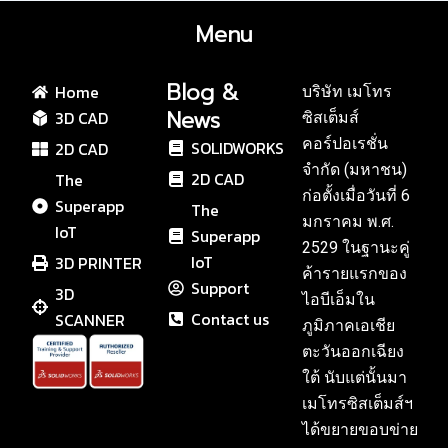
Menu
Blog &
Home
บริษัท เมโทร
News
3D CAD
ซิสเต็มส์
คอร์ปอเรชั่น
SOLIDWORKS
2D CAD
จำกัด (มหาชน)
2D CAD
The
ก่อตั้งเมื่อวันที่ 6
Superapp
The
มกราคม พ.ศ.
IoT
Superapp
2529 ในฐานะคู่
IoT
3D PRINTER
ค้ารายแรกของ
Support
3D
ไอบีเอ็มใน
Contact us
SCANNER
ภูมิภาคเอเชีย
ตะวันออกเฉียง
ใต้ นับแต่นั้นมา
เมโทรซิสเต็มส์ฯ
ได้ขยายขอบข่าย