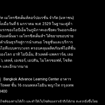
ษัท เมโทรซิสเต็มส์คอร์ปอเรชั่น จำกัด (มหาชน)
ั้งเมื่อวันที่ 6 มกราคม พ.ศ. 2529 ในฐานะคู่ค้า
แรกของไอบีเอ็มในภูมิภาคเอเชียตะวันออกเฉียง
 นับแต่นั้นมา เมโทรซิสเต็มส์ฯ ได้ขยายขอบข่าย
ดำเนินธุรกิจสู่การนำเสนอ โซลูชั่นและบริการ
นไอทีแบบครบวงจร ครอบคลุมผลิตภัณฑ์ไอทีชั้น
องโลก อาทิ ไอบีเอ็ม, ฮิวเลตต์-แพคการ์ด, เลอ
ว, เดลล์, เอเซอร์, เอปสัน, ไมโครซอฟท์, โซลิด
ร์ค และอีกมากมาย
อยู่ : Bangkok Advance Learning Center อาคาร
Tower ชั้น 16 ถนนพหลโยธิน พญาไท กรุงเทพ
0400
l: 02-089-4145
ต์ของท่านได้เร็ว และทำให้เว็บไซต์ของเราเข้าถึงได้ง่าย สะดวกยิ่งขึ้นโดย
ail: sales-des@metrosystems.co.th