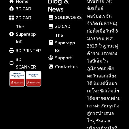
Blog &
Home
บริษัท เมโทร
News
3D CAD
ซิสเต็มส์
คอร์ปอเรชั่น
SOLIDWORKS
2D CAD
จำกัด (มหาชน)
2D CAD
The
ก่อตั้งเมื่อวันที่ 6
Superapp
The
มกราคม พ.ศ.
IoT
Superapp
2529 ในฐานะคู่
IoT
3D PRINTER
ค้ารายแรกของ
Support
3D
ไอบีเอ็มใน
Contact us
SCANNER
ภูมิภาคเอเชีย
ตะวันออกเฉียง
ใต้ นับแต่นั้นมา
เมโทรซิสเต็มส์ฯ
ได้ขยายขอบข่าย
การดำเนินธุรกิจ
สู่การนำเสนอ
โซลูชั่นและ
บริการด้านไอที