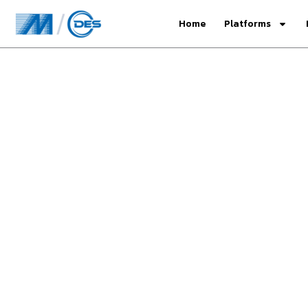
Skip
Home
Platforms
to
content