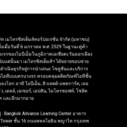
ษัท เมโทรซิสเต็มส์คอร์ปอเรชั่น จำกัด (มหาชน)
ั้งเมื่อวันที่ 6 มกราคม พ.ศ. 2529 ในฐานะคู่ค้า
แรกของไอบีเอ็มในภูมิภาคเอเชียตะวันออกเฉียง
 นับแต่นั้นมา เมโทรซิสเต็มส์ฯ ได้ขยายขอบข่าย
ดำเนินธุรกิจสู่การนำเสนอ โซลูชั่นและบริการ
นไอทีแบบครบวงจร ครอบคลุมผลิตภัณฑ์ไอทีชั้น
องโลก อาทิ ไอบีเอ็ม, ฮิวเลตต์-แพคการ์ด, เลอ
ว, เดลล์, เอเซอร์, เอปสัน, ไมโครซอฟท์, โซลิด
ร์ค และอีกมากมาย
อยู่ : Bangkok Advance Learning Center อาคาร
Tower ชั้น 16 ถนนพหลโยธิน พญาไท กรุงเทพ