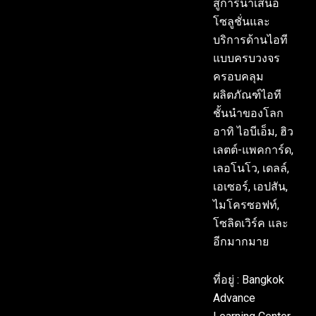
สู่การนำเสนอ
โซลูชั่นและ
บริการด้านไอที
แบบครบวงจร
ครอบคลุม
ผลิตภัณฑ์ไอที
ชั้นนำของโลก
อาทิ ไอบีเอ็ม, ฮิว
เลตต์-แพคการ์ด,
เลอโนโว, เดลล์,
เอเซอร์, เอปสัน,
ไมโครซอฟท์,
โซลิดเวิร์ค และ
อีกมากมาย
ที่อยู่ : Bangkok
Advance