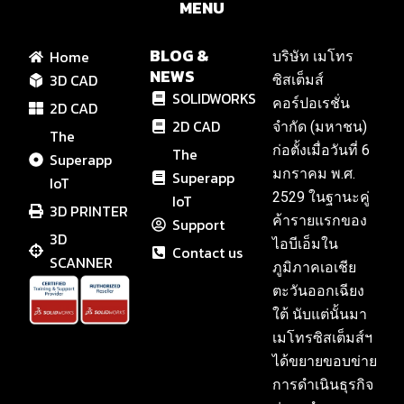
MENU
BLOG &
Home
บริษัท เมโทร
NEWS
3D CAD
ซิสเต็มส์
SOLIDWORKS
คอร์ปอเรชั่น
2D CAD
2D CAD
จำกัด (มหาชน)
The
ก่อตั้งเมื่อวันที่ 6
The
Superapp
มกราคม พ.ศ.
Superapp
IoT
2529 ในฐานะคู่
IoT
3D PRINTER
ค้ารายแรกของ
Support
3D
ไอบีเอ็มใน
Contact us
SCANNER
ภูมิภาคเอเชีย
ตะวันออกเฉียง
ใต้ นับแต่นั้นมา
เมโทรซิสเต็มส์ฯ
ได้ขยายขอบข่าย
การดำเนินธุรกิจ