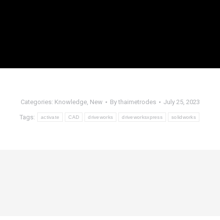
Categories:
Knowledge
,
New
By
thaimetrodes
July 25, 2023
Tags:
activate
CAD
driveworks
driveworksxpress
solidworks