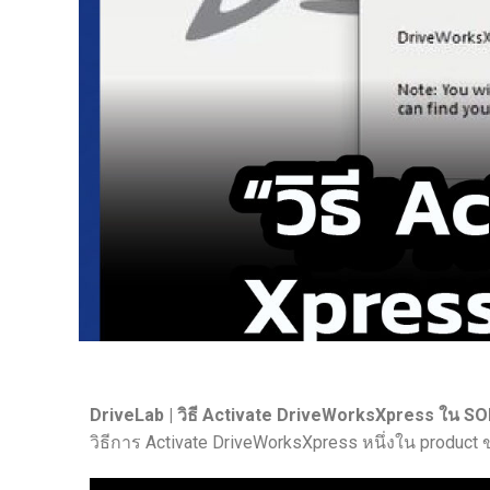
DriveLab | วิธี Activate DriveWorksXpress ใน 
วิธีการ Activate DriveWorksXpress หนึ่งใน produc