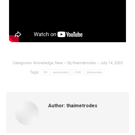
Categories:
Knowledge
,
New
By
thaimetrodes
July 14, 2023
Tags:
3D
automation
CAD
driveworks
Author:
thaimetrodes